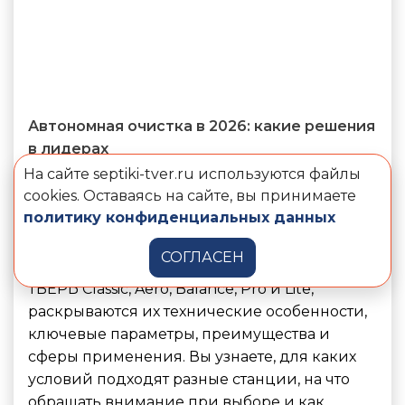
Автономная очистка в 2026: какие решения
в лидерах
На сайте septiki-tver.ru используются файлы
cookies. Оставаясь на сайте, вы принимаете
В статье представлен актуальный рейтинг
политику конфиденциальных данных
лидирующих моделей автономных очистных
станций для загородных домов и дач на
СОГЛАСЕН
2026 год. Подробно сравниваются модели
ТВЕРЬ Classic, Aero, Balance, Pro и Lite,
раскрываются их технические особенности,
ключевые параметры, преимущества и
сферы применения. Вы узнаете, для каких
условий подходят разные станции, на что
обращать внимание при выборе и как