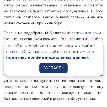
чтобы он был и качественный, и надежный, и при этом
не требовал больших затрат на обслуживание. В этой
статье мы разберём, какие бывают септики и на чем
можно сэкономить при их выборе.
Правильно подобранный бюджетный
септик для дачи
-
это не всегда компромисс. Это грамотный выбор,
основанный на понимании реальных потребностей, типа
На сайте septiki-tver.ru используются файлы
грунта и интенсивности использования автономной
cookies. Оставаясь на сайте, вы принимаете
канализации. В этой статье разберем, какой недорогой
политику конфиденциальных данных
септик для дома и дачи купить, чтобы не переплачивать
СОГЛАСЕН
за ненужные функции, и где проходит та грань, на
которой экономия перестает быть оправданной. Вы
узнаете, можно ли купить септик для частного дома
недорого, но при этом получить надежную систему
очистки сточных вод, которая прослужит десятилетия
без постоянных вложений в ремонт и обслуживание.