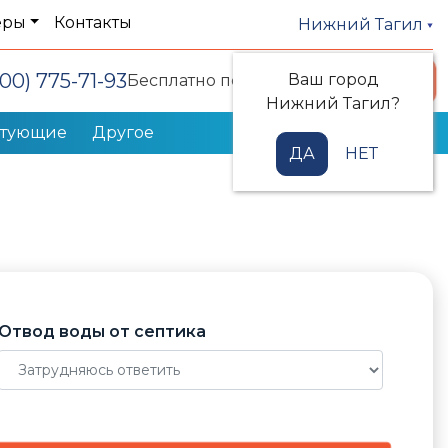
еры
Контакты
Нижний Тагил
800) 775-71-93
Ваш город
Заказать звонок
Бесплатно по РФ
Нижний Тагил?
ктующие
Другое
ДА
НЕТ
Отвод воды от септика