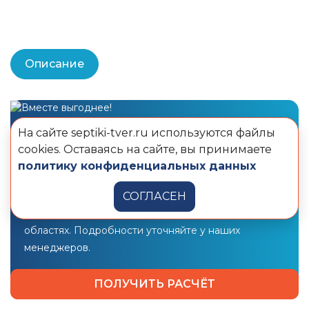
Описание
Закажи станцию ТВЕРЬ + кессон
и получи
На сайте septiki-tver.ru используются файлы
дополнительную скидку
cookies. Оставаясь на сайте, вы принимаете
политику конфиденциальных данных
10 000 рублей
на монтаж!
Предложение действует в Москве и Санкт-
СОГЛАСЕН
Петербурге, Московской и Ленинградской
областях. Подробности уточняйте у наших
менеджеров.
ПОЛУЧИТЬ РАСЧЁТ