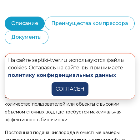
Описание
Преимущества компрессора
Документы
Компрессор Secoh EL-100
– это мощное и
На сайте septiki-tver.ru используются файлы
высокоэффективное устройство, разработанное для
cookies. Оставаясь на сайте, вы принимаете
обеспечения интенсивной и стабильной аэрации в
политику конфиденциальных данных
станциях биологической очистки стоков большой
производительности. Он идеально подходит для наших
СОГЛАСЕН
станций ТВЕРЬ, обслуживающих значительное
количество пользователей или объекты с высоким
объемом сточных вод, где требуется максимальная
эффективность биоочистки.
Постоянная подача кислорода в очистные камеры