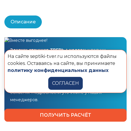
Описание
Закажи станцию ТВЕРЬ + кессон
и получи
На сайте septiki-tver.ru используются файлы
дополнительную скидку
cookies. Оставаясь на сайте, вы принимаете
10 000 рублей
на монтаж!
политику конфиденциальных данных
Предложение действует в Москве и Санкт-
СОГЛАСЕН
Петербурге, Московской и Ленинградской
областях. Подробности уточняйте у наших
менеджеров.
ПОЛУЧИТЬ РАСЧЁТ